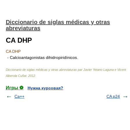
Diccionario de siglas médicas y otras
abreviaturas
CA DHP
CA DHP
- Calcioantagonistas dihidropiridínicos.
Diccionario de siglas médicas y otras abreviaturas par Javier Yetano Laguna e Vicent
Alberola Cuñat
.
2012
.
Игры ⚽
Нужна курсовая?
Ca++
CA p24