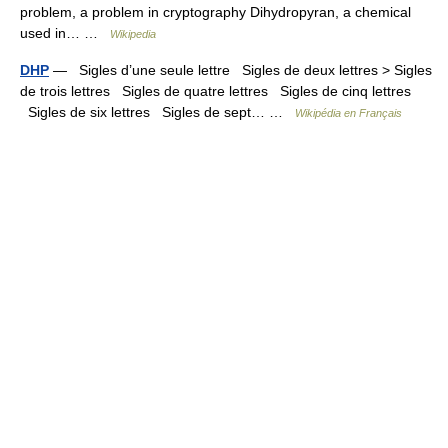
problem, a problem in cryptography Dihydropyran, a chemical
used in… …
Wikipedia
DHP
— Sigles d’une seule lettre Sigles de deux lettres > Sigles
de trois lettres Sigles de quatre lettres Sigles de cinq lettres
Sigles de six lettres Sigles de sept… …
Wikipédia en Français