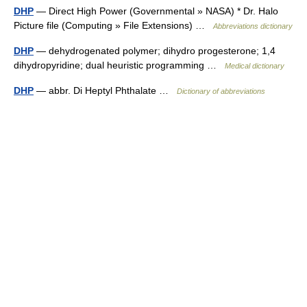
DHP
— Direct High Power (Governmental » NASA) * Dr. Halo
Picture file (Computing » File Extensions) …
Abbreviations dictionary
DHP
— dehydrogenated polymer; dihydro progesterone; 1,4
dihydropyridine; dual heuristic programming …
Medical dictionary
DHP
— abbr. Di Heptyl Phthalate …
Dictionary of abbreviations