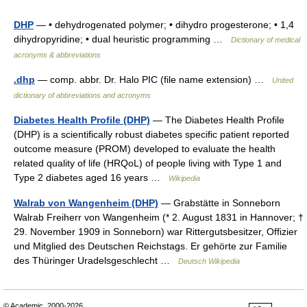
DHP
— • dehydrogenated polymer; • dihydro progesterone; • 1,4
dihydropyridine; • dual heuristic programming …
Dictionary of medical
acronyms & abbreviations
.dhp
— comp. abbr. Dr. Halo PIC (file name extension) …
United
dictionary of abbreviations and acronyms
Diabetes Health Profile (DHP)
— The Diabetes Health Profile
(DHP) is a scientifically robust diabetes specific patient reported
outcome measure (PROM) developed to evaluate the health
related quality of life (HRQoL) of people living with Type 1 and
Type 2 diabetes aged 16 years …
Wikipedia
Walrab von Wangenheim (DHP)
— Grabstätte in Sonneborn
Walrab Freiherr von Wangenheim (* 2. August 1831 in Hannover; †
29. November 1909 in Sonneborn) war Rittergutsbesitzer, Offizier
und Mitglied des Deutschen Reichstags. Er gehörte zur Familie
des Thüringer Uradelsgeschlecht …
Deutsch Wikipedia
© Academic, 2000-2026