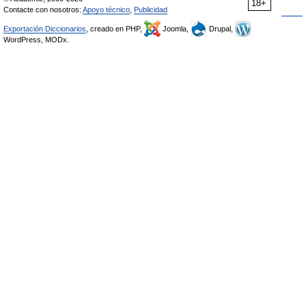
18+
Contacte con nosotros:
Apoyo técnico
,
Publicidad
Exportación Diccionarios
, creado en PHP,
Joomla,
Drupal,
WordPress, MODx.